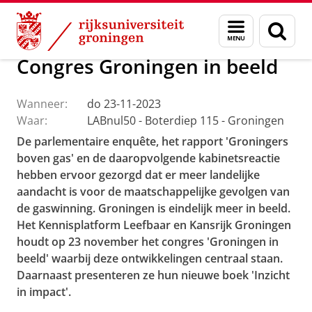
Skip
Skip
Over ons
Actueel
Evenementen
Menu
Zoek
to
to
en
Content
Navigation
zoeken
Congres Groningen in beeld
Wanneer:
do 23-11-2023
Waar:
LABnul50 - Boterdiep 115 - Groningen
De parlementaire enquête, het rapport 'Groningers
boven gas' en de daaropvolgende kabinetsreactie
hebben ervoor gezorgd dat er meer landelijke
aandacht is voor de maatschappelijke gevolgen van
de gaswinning. Groningen is eindelijk meer in beeld.
Het Kennisplatform Leefbaar en Kansrijk Groningen
houdt op 23 november het congres 'Groningen in
beeld' waarbij deze ontwikkelingen centraal staan.
Daarnaast presenteren ze hun nieuwe boek 'Inzicht
in impact'.