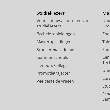
Studiekiezers
Maa
Voorlichtingsactiviteiten voor
Univ
studiekiezers
Gro
Bacheloropleidingen
Zoe
Masteropleidingen
Tal
Scholierenacademie
Sam
Cen
Summer Schools
Tec
Honours College
Uni
Promotietrajecten
Car
Veelgestelde vragen
Stu
Sch
Sam