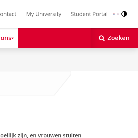
ontact
My University
Student Portal
Contr
Nederlands
English
 ons
Zoeken
eilijk zijn, en vrouwen stuiten