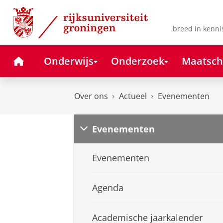
Skip
Skip
to
to
Content
Navigation
breed in kenni
Home
Onderwijs
Onderzoek
Maatsch
Over ons
Actueel
Evenementen
Evenementen
Evenementen
Agenda
Academische jaarkalender