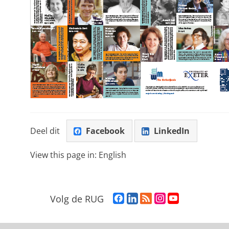
Deel dit
Facebook
LinkedIn
View this page in:
English
F
L
R
I
Y
Volg de RUG
a
i
S
n
o
c
n
S
s
u