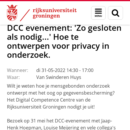
Skip
Skip
Over ons
Actueel
Evenementen
Menu
Zoek
to
to
en
Content
Navigation
zoeken
DCC evenement: 'Zo gesloten
als nodig...' Hoe te
ontwerpen voor privacy in
onderzoek.
Wanneer:
di 31-05-2022 14:30 - 17:00
Waar:
Van Swinderen Huys
Wilt je weten hoe je mensgebonden onderzoek
ontwerpt met het oog op gegevensbescherming?
Het Digital Competence Centre van de
Rijksuniversiteit Groningen nodigt je uit!
Bezoek op 31 mei het DCC-evenement met Jaap-
Henk Hoepman, Louise Meijering en vele collega's