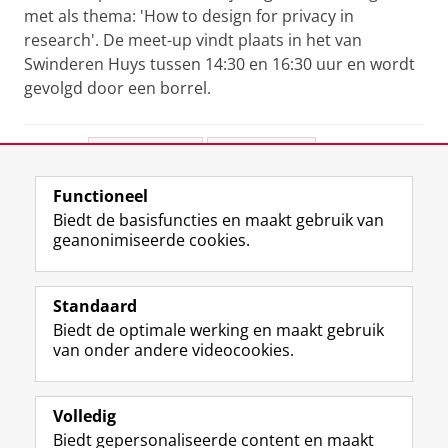
met als thema: 'How to design for privacy in
research'. De meet-up vindt plaats in het van
Swinderen Huys tussen 14:30 en 16:30 uur en wordt
gevolgd door een borrel.
Deel dit
Facebook
LinkedIn
Functioneel
View this page in:
English
Biedt de basisfuncties en maakt gebruik van
geanonimiseerde cookies.
F
L
R
I
Y
Volg de RUG
a
i
S
n
o
Standaard
c
n
S
s
u
Biedt de optimale werking en maakt gebruik
e
k
-
t
T
Studiekiezers
van onder andere videocookies.
b
e
f
a
u
Maatschappij/bedrijven
o
d
e
g
b
o
I
e
r
e
Alumni
k
n
d
a
-
Volledig
p
-
R
m
k
Biedt gepersonaliseerde content en maakt
Over ons