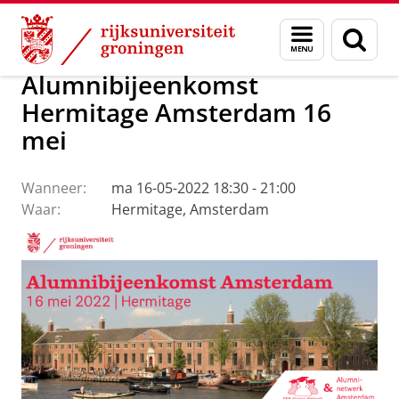
Skip
Skip
Over ons
Actueel
Evenementen
Menu
Zoek
to
to
en
Content
Navigation
zoeken
Alumnibijeenkomst
Hermitage Amsterdam 16
mei
Wanneer:
ma 16-05-2022 18:30 - 21:00
Waar:
Hermitage, Amsterdam