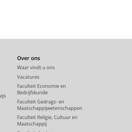
Over ons
Waar vindt u ons
Vacatures
Faculteit Economie en
Bedrijfskunde
ijs
Faculteit Gedrags- en
Maatschappijwetenschappen
Faculteit Religie, Cultuur en
Maatschappij