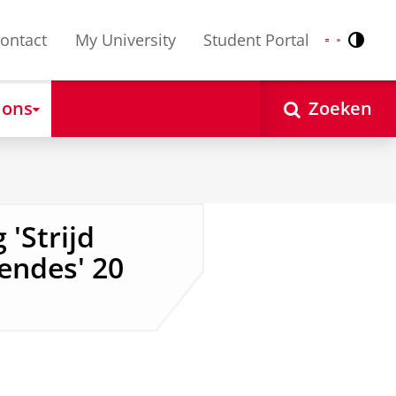
ontact
My University
Student Portal
Contr
Nederlands
English
 ons
Zoeken
'Strijd
endes' 20