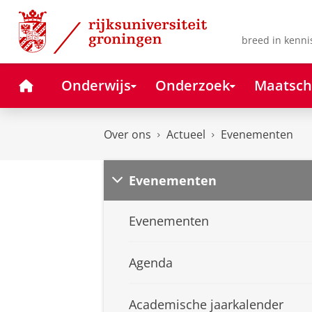
Skip
Skip
to
to
Content
Navigation
breed in kenni
Home
Onderwijs
Onderzoek
Maatsch
Over ons
Actueel
Evenementen
Evenementen
Evenementen
Agenda
Academische jaarkalender