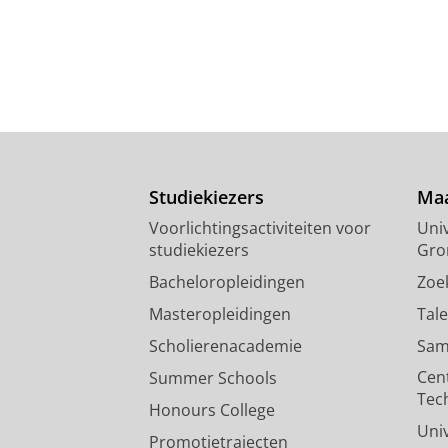
Studiekiezers
Maa
Voorlichtingsactiviteiten voor
Univ
studiekiezers
Gro
Bacheloropleidingen
Zoe
Masteropleidingen
Tal
Scholierenacademie
Sam
Cen
Summer Schools
Tec
Honours College
Uni
Promotietrajecten