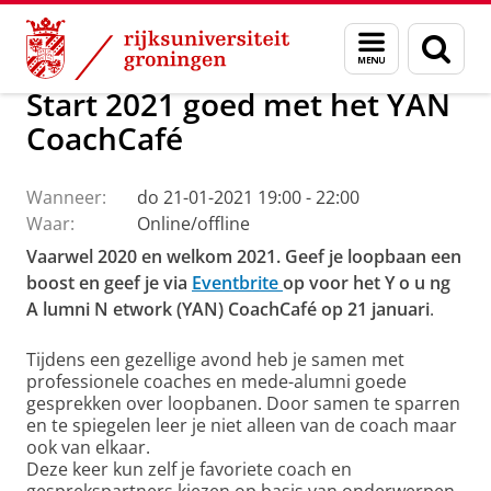
Skip
Skip
Over ons
Actueel
Evenementen
Menu
Zoek
to
to
en
Content
Navigation
zoeken
Start 2021 goed met het YAN
CoachCafé
Wanneer:
do 21-01-2021 19:00 - 22:00
Waar:
Online/offline
Vaarwel 2020 en welkom 2021. Geef je loopbaan een
boost en geef je via
Eventbrite
op voor het Y
o
u
ng
A
lumni
N
etwork (YAN) CoachCafé
op 21 januari
.
Tijdens een gezellige avond heb je samen met
professionele coaches en mede-alumni goede
gesprekken over loopbanen. Door samen te sparren
en te spiegelen leer je niet alleen van de coach maar
ook van elkaar.
Deze keer kun zelf je favoriete coach en