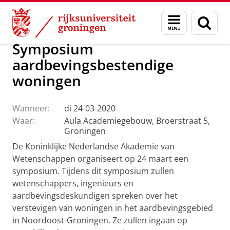
Skip
Skip
Over ons
Actueel
Evenementen
Menu
Zoek
to
to
en
Content
Navigation
zoeken
Symposium
aardbevingsbestendige
woningen
Wanneer:
di 24-03-2020
Waar:
Aula Academiegebouw, Broerstraat 5,
Groningen
De Koninklijke Nederlandse Akademie van
Wetenschappen organiseert op 24 maart een
symposium. Tijdens dit symposium zullen
wetenschappers, ingenieurs en
aardbevingsdeskundigen spreken over het
verstevigen van woningen in het aardbevingsgebied
in Noordoost-Groningen. Ze zullen ingaan op