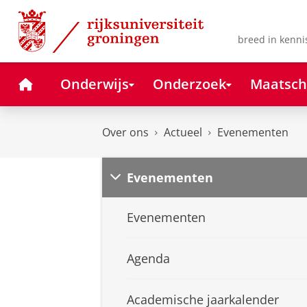
Skip
Skip
to
to
Content
Navigation
breed in kenni
Home
Onderwijs
Onderzoek
Maatsch
Over ons
Actueel
Evenementen
Evenementen
Evenementen
Agenda
Academische jaarkalender