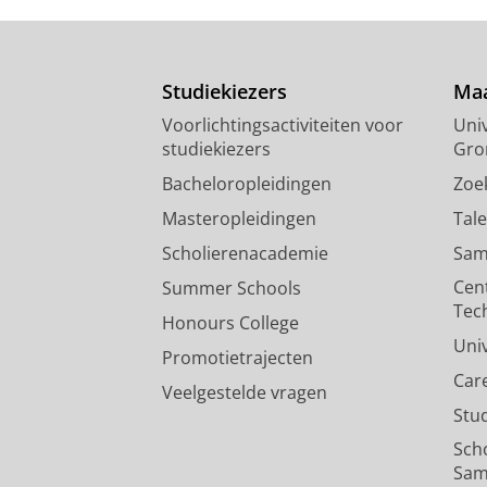
Studiekiezers
Maa
Voorlichtingsactiviteiten voor
Univ
studiekiezers
Gro
Bacheloropleidingen
Zoe
Masteropleidingen
Tal
Scholierenacademie
Sam
Cen
Summer Schools
Tec
Honours College
Uni
Promotietrajecten
Car
Veelgestelde vragen
Stu
Sch
Sam