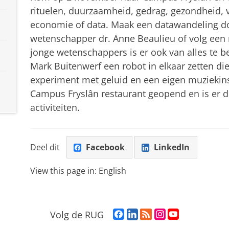
rituelen, duurzaamheid, gedrag, gezondheid, voe
economie of data. Maak een datawandeling 
wetenschapper dr. Anne Beaulieu of volg een 
jonge wetenschappers is er ook van alles te 
Mark Buitenwerf een robot in elkaar zetten d
experiment met geluid en een eigen muziekin
Campus Fryslân restaurant geopend en is er d
activiteiten.
Deel dit
Facebook
LinkedIn
View this page in:
English
F
L
R
I
Y
Volg de RUG
a
i
S
n
o