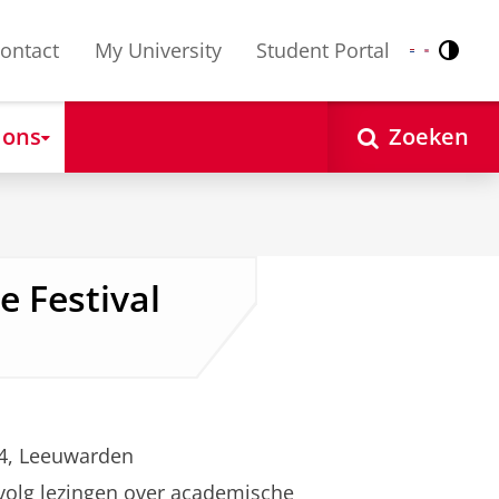
ontact
My University
Student Portal
Contr
Nederlands
English
 ons
Zoeken
e Festival
34, Leeuwarden
olg lezingen over academische