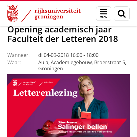
Skip
Skip
Over ons
Actueel
Evenementen
Menu
Zoek
to
to
en
Content
Navigation
zoeken
Opening academisch jaar
Faculteit der Letteren 2018
Wanneer:
di 04-09-2018 16:00 - 18:00
Waar:
Aula, Academiegebouw, Broerstraat 5,
Groningen