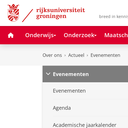
Skip
Skip
to
to
Content
Navigation
breed in kenni
Home
Onderwijs
Onderzoek
Maatsch
Over ons
Actueel
Evenementen
Evenementen
Evenementen
Agenda
Academische jaarkalender