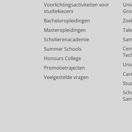
Voorlichtingsactiviteiten voor
Univ
studiekiezers
Gro
Bacheloropleidingen
Zoe
Masteropleidingen
Tal
Scholierenacademie
Sam
Cen
Summer Schools
Tec
Honours College
Uni
Promotietrajecten
Car
Veelgestelde vragen
Stu
Sch
Sam