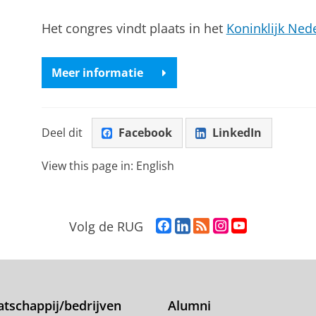
Het congres vindt plaats in het
Koninklijk Ned
Meer informatie
Deel dit
Facebook
LinkedIn
View this page in:
English
F
L
R
I
Y
Volg de RUG
a
i
S
n
o
c
n
S
s
u
e
k
-
t
T
b
e
f
a
u
o
d
e
g
b
tschappij/bedrijven
Alumni