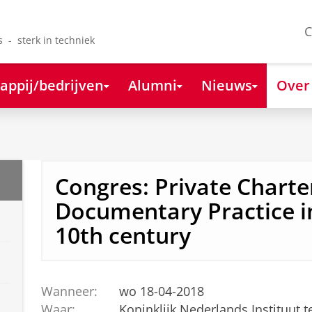
C
s - sterk in techniek
appij/bedrijven
Alumni
Nieuws
Over
Congres: Private Charte
Documentary Practice i
10th century
Wanneer:
wo 18-04-2018
Waar:
Koninklijk Nederlands Instituut 