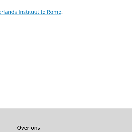
erlands Instituut te Rome
.
Over ons