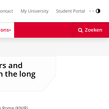
ontact
My University
Student Portal
Contr
Nederlands
English
 ons
Zoeken
rs and
n the long
te Rome (KNIR)