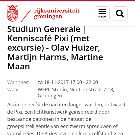
Skip
Skip
Over ons
Actueel
Evenementen
Menu
Zoek
to
to
en
Content
Navigation
zoeken
Studium Generale |
Kenniscafé Pixi (met
excursie) - Olav Huizer,
Martijn Harms, Martine
Maan
Wanneer:
za 18-11-2017 17:00 - 22:00
Waar:
WERC Studio, Neutronstraat 7-18,
Groningen
Als in de herfst de nachten langer worden, ontwaakt
de Pixi. Een lichtkunstwerk geïnspireerd door
bestaande patronen in de natuur: de
groepsintelligentie van een zwerm spreeuwen of
vuurvliegjes. De Pixies leven en leren zelfstandig en