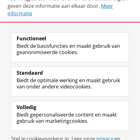
geven deze informatie aan elkaar door.
Meer
informatie
Deel dit
Facebook
LinkedIn
Functioneel
Biedt de basisfuncties en maakt gebruik van
geanonimiseerde cookies.
F
L
R
I
Y
Volg de RUG
a
i
S
n
o
Standaard
c
n
S
s
u
Biedt de optimale werking en maakt gebruik
e
k
-
t
T
Studiekiezers
van onder andere videocookies.
b
e
f
a
u
Maatschappij/bedrijven
o
d
e
g
b
o
I
e
r
e
Alumni
k
n
d
a
-
Volledig
p
-
R
m
k
Biedt gepersonaliseerde content en maakt
Over ons
a
p
i
-
a
gebruik van marketingcookies.
g
a
j
a
n
i
g
k
c
a
Disclaimer & Copyright
Privacy
Cookies
n
i
s
c
a
Stel je cookievoorkeur in. Lees onze
privacy
en