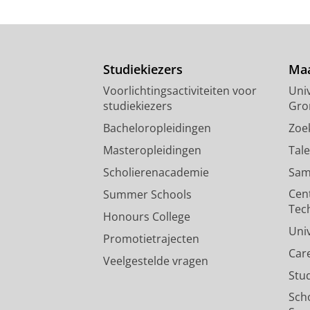
Studiekiezers
Maa
Voorlichtingsactiviteiten voor
Univ
studiekiezers
Gro
Bacheloropleidingen
Zoe
Masteropleidingen
Tal
Scholierenacademie
Sam
Cen
Summer Schools
Tec
Honours College
Uni
Promotietrajecten
Car
Veelgestelde vragen
Stu
Sch