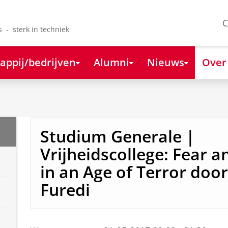
C
s - sterk in techniek
appij/bedrijven
Alumni
Nieuws
Over
Studium Generale |
Vrijheidscollege: Fear a
in an Age of Terror doo
Furedi