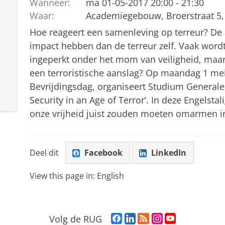
Wanneer:
ma 01-05-2017 20:00 - 21:30
Waar:
Academiegebouw, Broerstraat 5,
Hoe reageert een samenleving op terreur? De 
impact hebben dan de terreur zelf. Vaak word
ingeperkt onder het mom van veiligheid, maar 
een terroristische aanslag? Op maandag 1 mei
Bevrijdingsdag, organiseert Studium Generale 
Security in an Age of Terror’. In deze Engelstal
onze vrijheid juist zouden moeten omarmen in 
Deel dit
Facebook
LinkedIn
View this page in:
English
F
L
R
I
Y
Volg de RUG