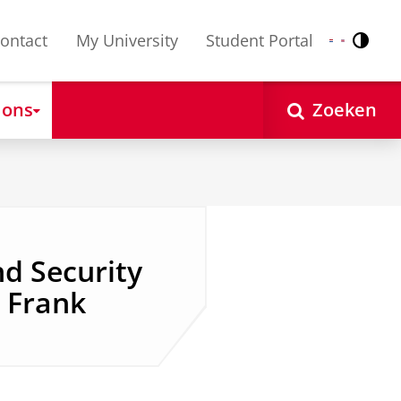
ontact
My University
Student Portal
Contr
Nederlands
English
 ons
Zoeken
nd Security
r Frank