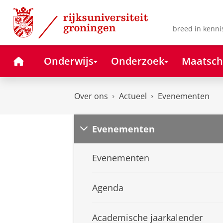
Skip
Skip
to
to
Content
Navigation
breed in kenni
Home
Onderwijs
Onderzoek
Maatsch
Over ons
Actueel
Evenementen
Evenementen
Evenementen
Agenda
Academische jaarkalender