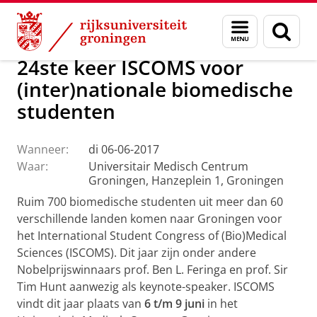
Skip
Skip
Over ons
Actueel
Evenementen
Menu
Zoek
to
to
en
Content
Navigation
zoeken
24ste keer ISCOMS voor
(inter)nationale biomedische
studenten
Wanneer:
di 06-06-2017
Waar:
Universitair Medisch Centrum
Groningen, Hanzeplein 1, Groningen
Ruim 700 biomedische studenten uit meer dan 60
verschillende landen komen naar Groningen voor
het International Student Congress of (Bio)Medical
Sciences (ISCOMS). Dit jaar zijn onder andere
Nobelprijswinnaars prof. Ben L. Feringa en prof. Sir
Tim Hunt aanwezig als keynote-speaker. ISCOMS
vindt dit jaar plaats van
6 t/m 9 juni
in het