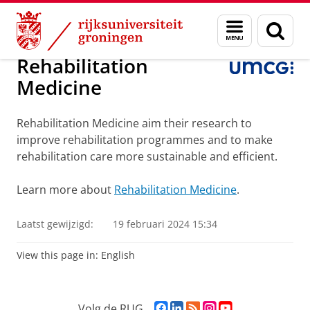
Skip
Skip
Over ons
Faculteit Medische Wetenschappen
Research
Menu
Zoek
to
to
en
Content
Navigation
zoeken
Rehabilitation
Medicine
Rehabilitation Medicine aim their research to
improve rehabilitation programmes and to make
rehabilitation care more sustainable and efficient.
Learn more about
Rehabilitation Medicine
.
Laatst gewijzigd:
19 februari 2024 15:34
View this page in:
English
F
L
R
I
Y
Volg de RUG