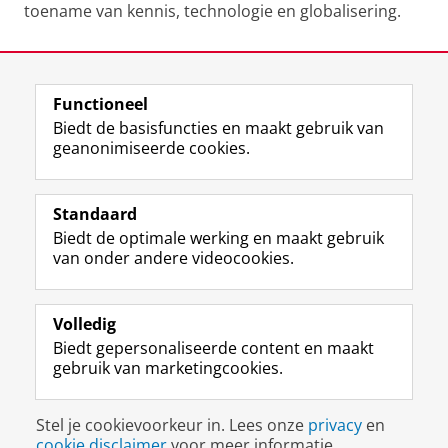
toename van kennis, technologie en globalisering.
Laatst gewijzigd:
16 april 2014 13:54
Functioneel
View this page in:
English
Biedt de basisfuncties en maakt gebruik van
geanonimiseerde cookies.
F
L
R
I
Y
Volg de RUG
a
i
S
n
o
Standaard
c
n
S
s
u
Biedt de optimale werking en maakt gebruik
e
k
-
t
T
Studiekiezers
van onder andere videocookies.
b
e
f
a
u
Maatschappij/bedrijven
o
d
e
g
b
o
I
e
r
e
Alumni
k
n
d
a
-
Volledig
p
-
R
m
k
Biedt gepersonaliseerde content en maakt
Over ons
a
p
i
-
a
gebruik van marketingcookies.
g
a
j
a
n
i
g
k
c
a
Disclaimer & Copyright
Privacy
Cookies
n
i
s
c
a
Stel je cookievoorkeur in. Lees onze
privacy
en
Inloggen
a
n
u
o
l
cookie disclaimer
voor meer informatie.