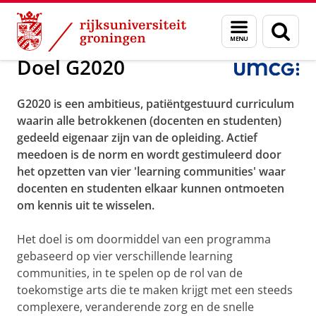
Skip
Skip
Over ons
G2020
Menu
Zoek
to
to
en
Content
Navigation
zoeken
Doel G2020
G2020 is een ambitieus, patiëntgestuurd curriculum
waarin alle betrokkenen (docenten en studenten)
gedeeld eigenaar zijn van de opleiding. Actief
meedoen is de norm en wordt gestimuleerd door
het opzetten van vier 'learning communities' waar
docenten en studenten elkaar kunnen ontmoeten
om kennis uit te wisselen.
Het doel is om doormiddel van een programma
gebaseerd op vier verschillende learning
communities, in te spelen op de rol van de
toekomstige arts die te maken krijgt met een steeds
complexere, veranderende zorg en de snelle