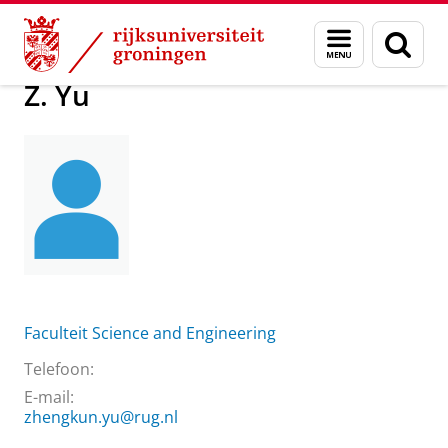
Skip
Skip
Over ons
Praktische zaken
Waar vindt u ons
Z. Yu
Menu
Zoek
to
to
en
Content
Navigation
zoeken
Z. Yu
Faculteit Science and Engineering
Telefoon:
E-mail:
zhengkun.yu@rug.nl