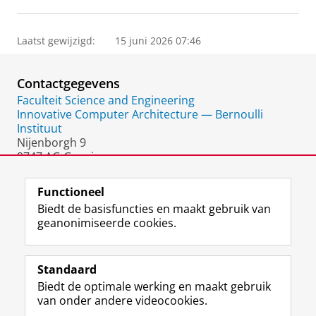
Laatst gewijzigd:
15 juni 2026 07:46
Contactgegevens
Faculteit Science and Engineering
Innovative Computer Architecture — Bernoulli
Instituut
Nijenborgh 9
9747 AG Groningen
Nederland
Functioneel
Biedt de basisfuncties en maakt gebruik van
geanonimiseerde cookies.
F
L
R
I
Y
Volg de RUG
a
i
S
n
o
Standaard
c
n
S
s
u
Biedt de optimale werking en maakt gebruik
e
k
-
t
T
Studiekiezers
van onder andere videocookies.
b
e
f
a
u