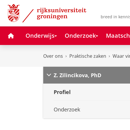
Skip
Skip
to
to
Content
Navigation
breed in kenni
Home
Onderwijs
Onderzoek
Maatsch
Over ons
Praktische zaken
Waar vi
Z. Zilincikova, PhD
Profiel
Onderzoek