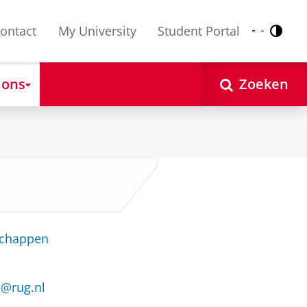
ontact
My University
Student Portal
Contr
Nederlands
English
 ons
Zoeken
schappen
va@rug.nl