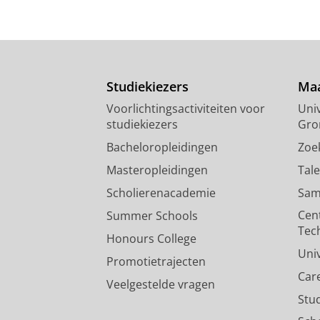
Studiekiezers
Maa
Voorlichtingsactiviteiten voor
Univ
studiekiezers
Gro
Bacheloropleidingen
Zoe
Masteropleidingen
Tal
Scholierenacademie
Sam
Cen
Summer Schools
Tec
Honours College
Uni
Promotietrajecten
Car
Veelgestelde vragen
Stu