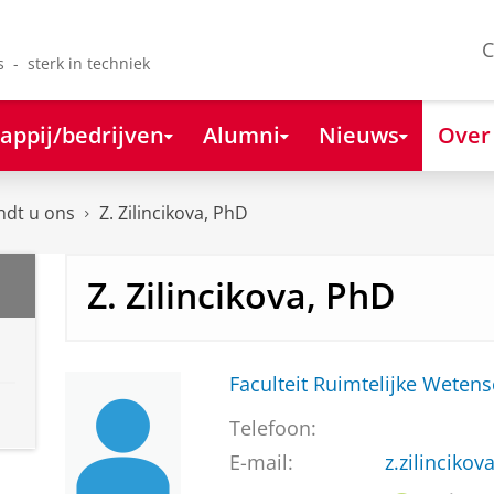
C
s - sterk in techniek
appij/bedrijven
Alumni
Nieuws
Over
ndt u ons
Z. Zilincikova, PhD
Z. Zilincikova, PhD
Faculteit Ruimtelijke Weten
Telefoon:
E-mail:
z.zilinciko