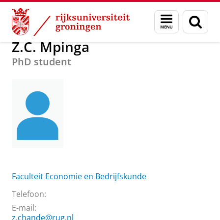
Skip
Skip
Over ons
Z.C. Mpinga
Menu
Zoek
to
to
en
Content
Navigation
zoeken
Z.C. Mpinga
PhD student
Faculteit Economie en Bedrijfskunde
Telefoon:
E-mail:
z.chande@rug.nl