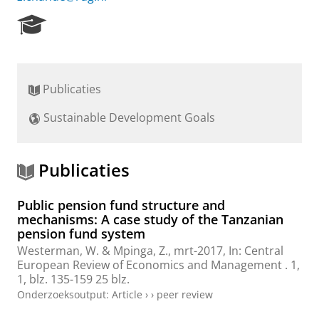
R
e
s
e
a
Publicaties
r
c
Sustainable Development Goals
h
P
o
r
Publicaties
t
a
Public pension fund structure and
l
mechanisms: A case study of the Tanzanian
pension fund system
Westerman, W.
&
Mpinga, Z.
,
mrt-2017
,
In:
Central
European Review of Economics and Management .
1
,
1
,
blz. 135-159
25 blz.
Onderzoeksoutput
:
Article
›
›
peer review