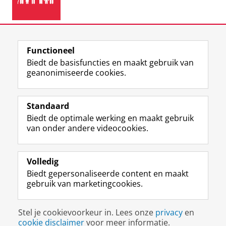
Meer informatie over de
Sustainable Development
Functioneel
Goals.
Biedt de basisfuncties en maakt gebruik van
geanonimiseerde cookies.
F
L
R
I
Y
Volg de RUG
a
i
S
n
o
Standaard
c
n
S
s
u
Biedt de optimale werking en maakt gebruik
e
k
-
t
T
Studiekiezers
van onder andere videocookies.
b
e
f
a
u
Maatschappij/bedrijven
o
d
e
g
b
o
I
e
r
e
Alumni
k
n
d
a
-
Volledig
p
-
R
m
k
Biedt gepersonaliseerde content en maakt
Over ons
a
p
i
-
a
gebruik van marketingcookies.
g
a
j
a
n
i
g
k
c
a
Disclaimer & Copyright
Privacy
Cookies
n
i
s
c
a
Stel je cookievoorkeur in. Lees onze
privacy
en
Inloggen
a
n
u
o
l
cookie disclaimer
voor meer informatie.