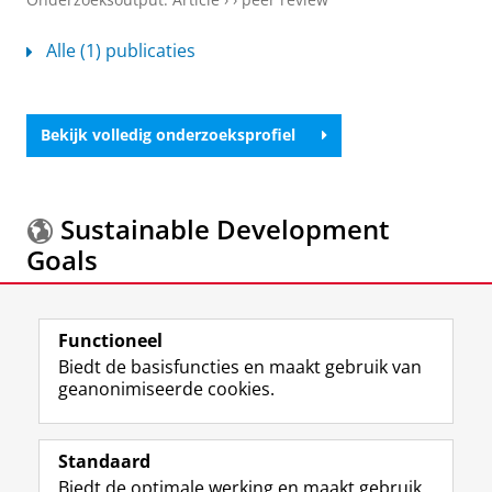
Alle (1) publicaties
Bekijk volledig onderzoeksprofiel
Sustainable Development
Goals
Meer informatie over de
Sustainable Development
Functioneel
Goals.
Biedt de basisfuncties en maakt gebruik van
geanonimiseerde cookies.
F
L
R
I
Y
Volg de RUG
a
i
S
n
o
Standaard
c
n
S
s
u
Biedt de optimale werking en maakt gebruik