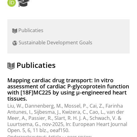
O
R
R
e
C
s
I
e
D
a
Publicaties
r
c
Sustainable Development Goals
h
P
o
r
Publicaties
t
a
Mapping cardiac drug transport: In vitro
l
assessment of cardiac P-glycoprotein function
with [18F]MC225 by using µ-engineered heart
tissues.
Liu, W.
, Dannenberg, M.,
Mossel, P.
,
Cai, Z.
,
Farinha
Antunes, I.
,
Sijbesma, J.
, Kwizera, C., Cao, L., van der
Meer, A., Passier, R.,
Slart, R. H. J. A.
, Schwach, V. &
Luurtsema, G.
,
nov-2025
,
In:
European Heart Journal
Open.
5
,
6
,
11 blz.
, oeaf150.
Onderzoeksoutput
:
Article
›
›
peer review