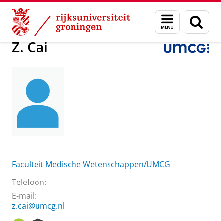
Skip
Skip
Over ons
Praktische zaken
Waar vindt u ons
Z. Cai
Menu
Zoek
to
to
en
Content
Navigation
zoeken
Z. Cai
Faculteit Medische Wetenschappen/UMCG
Telefoon:
E-mail:
z.cai@umcg.nl