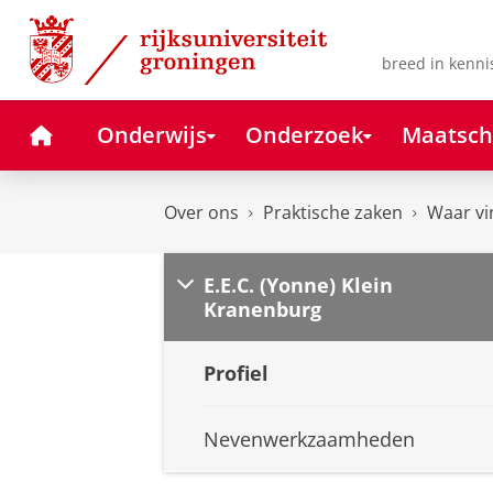
Skip
Skip
to
to
Content
Navigation
breed in kenni
Home
Onderwijs
Onderzoek
Maatsch
Over ons
Praktische zaken
Waar vi
E.E.C. (Yonne) Klein
Kranenburg
Profiel
Nevenwerkzaamheden