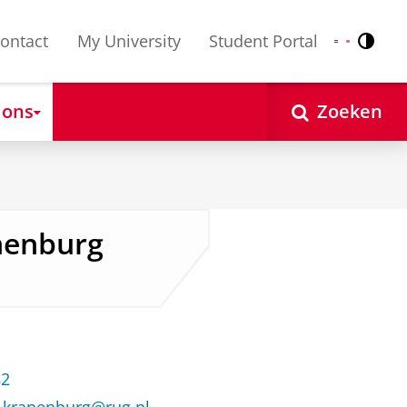
ontact
My University
Student Portal
Contr
Nederlands
English
 ons
Zoeken
anenburg
82