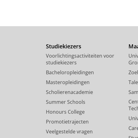
Studiekiezers
Maa
Voorlichtingsactiviteiten voor
Univ
studiekiezers
Gro
Bacheloropleidingen
Zoe
Masteropleidingen
Tal
Scholierenacademie
Sam
Cen
Summer Schools
Tec
Honours College
Uni
Promotietrajecten
Car
Veelgestelde vragen