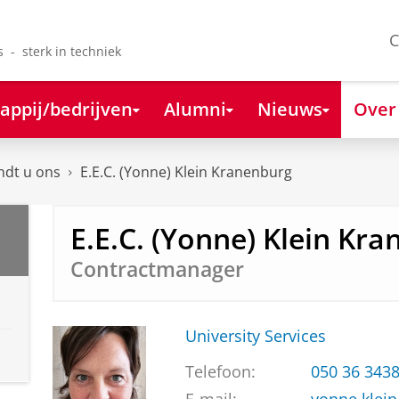
C
s - sterk in techniek
appij/bedrijven
Alumni
Nieuws
Over
ndt u ons
E.E.C. (Yonne) Klein Kranenburg
E.E.C. (Yonne) Klein Kr
Contractmanager
University Services
Telefoon:
050 36 343