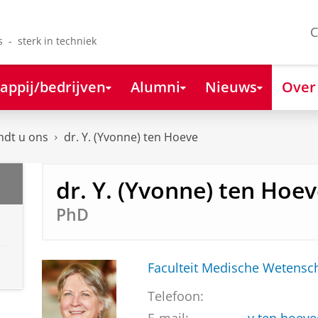
C
s - sterk in techniek
appij/bedrijven
Alumni
Nieuws
Over
ndt u ons
dr. Y. (Yvonne) ten Hoeve
dr. Y. (Yvonne) ten Hoe
PhD
Faculteit Medische Weten
Telefoon: