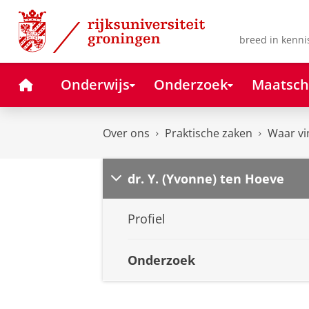
Skip
Skip
to
to
Content
Navigation
breed in kenni
Home
Onderwijs
Onderzoek
Maatsch
Over ons
Praktische zaken
Waar vi
dr. Y. (Yvonne) ten Hoeve
Profiel
Onderzoek