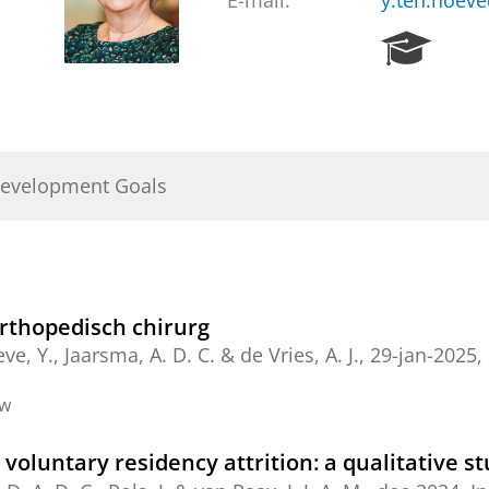
E-mail:
y.ten.hoev
R
e
s
e
a
r
Development Goals
c
h
P
o
r
t
orthopedisch chirurg
a
ve, Y.
,
Jaarsma, A. D. C.
& de Vries, A. J.,
29-jan-2025
,
l
ew
voluntary residency attrition: a qualitative s