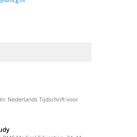
e@umcg.nl
In:
Nederlands Tijdschrift voor
tudy