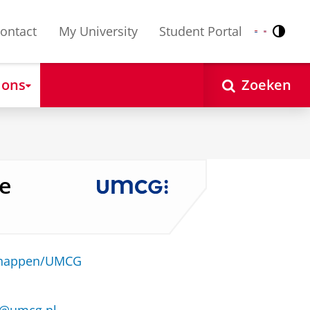
ontact
My University
Student Portal
Contr
Nederlands
English
 ons
Zoeken
ve
schappen/UMCG