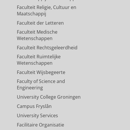
Faculteit Religie, Cultuur en
Maatschappij
ongitudinal diary study
ing.
27
,
7-8
,
blz. e1612-e1626
15
Faculteit der Letteren
Faculteit Medische
Wetenschappen
Faculteit Rechtsgeleerdheid
Faculteit Ruimtelijke
Wetenschappen
Faculteit Wijsbegeerte
Faculty of Science and
Engineering
University College Groningen
Campus Fryslân
University Services
Facilitaire Organisatie