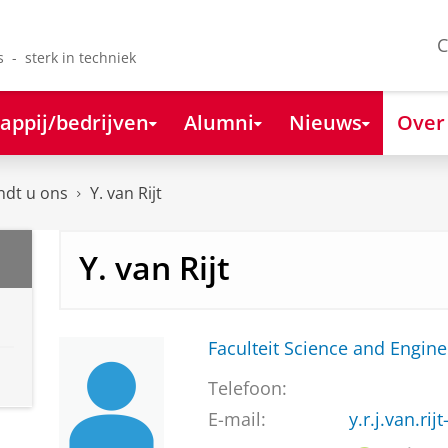
C
s - sterk in techniek
appij/bedrijven
Alumni
Nieuws
Over
ndt u ons
Y. van Rijt
Y. van Rijt
Faculteit Science and Engine
Telefoon:
E-mail:
y.r.j.van.ri