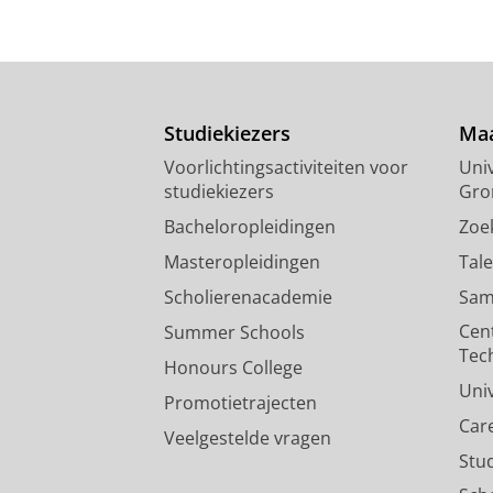
Studiekiezers
Maa
Voorlichtingsactiviteiten voor
Univ
studiekiezers
Gro
Bacheloropleidingen
Zoe
Masteropleidingen
Tal
Scholierenacademie
Sam
Cen
Summer Schools
Tec
Honours College
Uni
Promotietrajecten
Car
Veelgestelde vragen
Stu