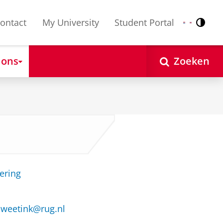
ontact
My University
Student Portal
Contr
Nederlands
English
 ons
Zoeken
ering
jt-weetink@rug.nl