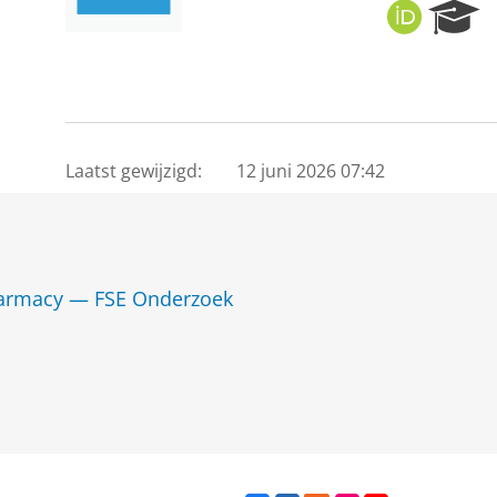
O
R
R
e
C
s
I
e
D
a
r
c
Laatst gewijzigd:
12 juni 2026 07:42
h
P
o
r
t
Pharmacy — FSE Onderzoek
a
l