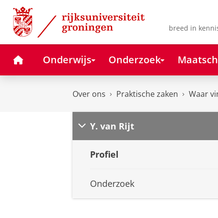
Skip
Skip
to
to
Content
Navigation
breed in kenni
Home
Onderwijs
Onderzoek
Maatsch
Over ons
Praktische zaken
Waar vi
Y. van Rijt
Profiel
Onderzoek