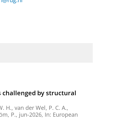
en@rug.nl
s challenged by structural
W. H.
,
van der Wel, P. C. A.
,
röm, P.,
jun-2026
,
In:
European