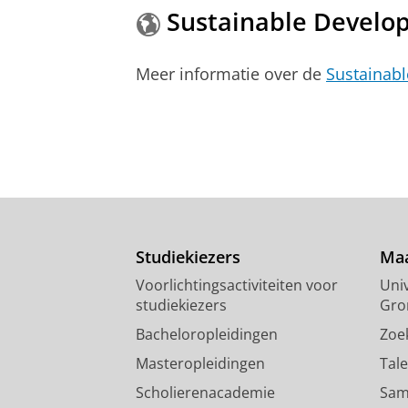
Sustainable Develo
Meer informatie over de
Sustainab
Studiekiezers
Maa
Voorlichtingsactiviteiten voor
Univ
studiekiezers
Gro
Bacheloropleidingen
Zoe
Masteropleidingen
Tal
Scholierenacademie
Sam