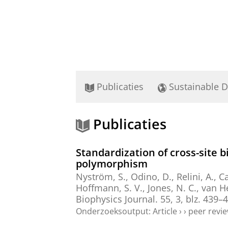
Publicaties
Sustainable 
Publicaties
Standardization of cross-site b
polymorphism
Nyström, S., Odino, D., Relini, A., C
Hoffmann, S. V., Jones, N. C., van 
Biophysics Journal.
55
,
3
,
blz. 439–
Onderzoeksoutput
:
Article
›
›
peer revi