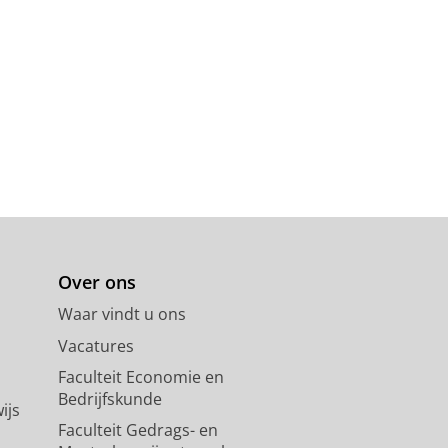
Over ons
Waar vindt u ons
Vacatures
Faculteit Economie en
Bedrijfskunde
ijs
Faculteit Gedrags- en