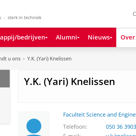
C
s - sterk in techniek
appij/bedrijven
Alumni
Nieuws
Over
ndt u ons
Y.K. (Yari) Knelissen
Y.K. (Yari) Knelissen
Faculteit Science and Engine
Telefoon:
050 36 390