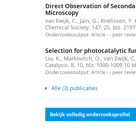
Direct Observation of Seconda
Microscopy
van Ewijk, C.
, Jain, G.,
Knelissen, Y. 
Chemical Society.
147
,
25
,
blz. 219
Onderzoeksoutput
:
Article
›
›
peer revi
Selection for photocatalytic fu
Liu, K.
,
Markovitch, O.
,
van Ewijk, C.
Catalysis.
8
,
10
,
blz. 1000-1009
10 bl
Onderzoeksoutput
:
Article
›
›
peer revi
Alle (3) publicaties
Bekijk volledig onderzoeksprofiel