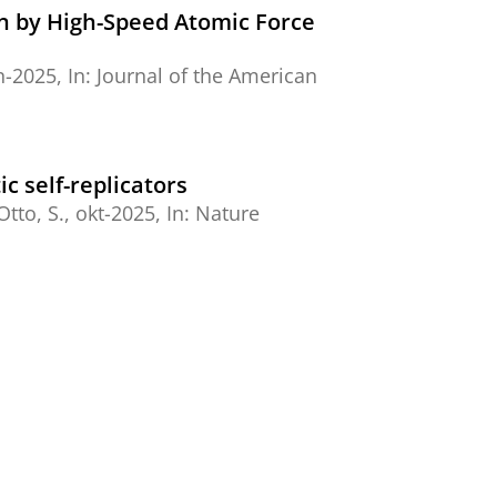
n by High-Speed Atomic Force
n-2025
,
In:
Journal of the American
c self-replicators
Otto, S.
,
okt-2025
,
In:
Nature