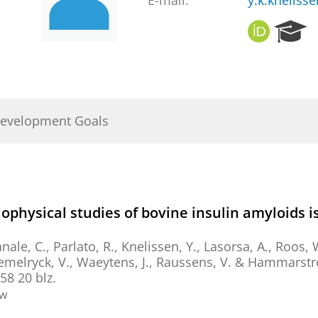
E-mail:
y.k.kneliss
O
R
R
e
C
s
I
e
D
a
r
Development Goals
c
h
P
o
r
t
iophysical studies of bovine insulin amyloids i
a
l
anale, C.,
Parlato, R.
,
Knelissen, Y.
,
Lasorsa, A.
,
Roos, 
Hemelryck, V., Waeytens, J., Raussens, V. & Hammarst
458
20 blz.
ew