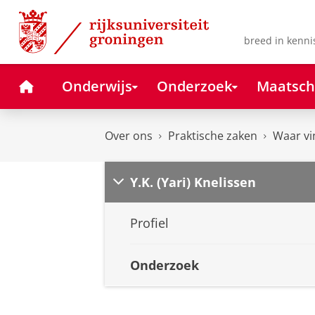
Skip
Skip
to
to
Content
Navigation
breed in kenni
Home
Onderwijs
Onderzoek
Maatsch
Over ons
Praktische zaken
Waar vi
Y.K. (Yari) Knelissen
Profiel
Onderzoek