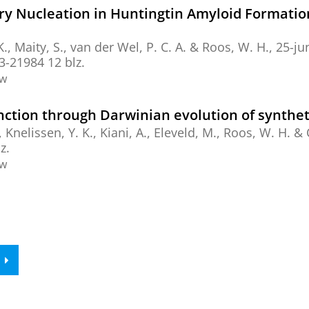
ry Nucleation in Huntingtin Amyloid Formatio
K.
,
Maity, S.
,
van der Wel, P. C. A.
&
Roos, W. H.
,
25-ju
73-21984
12 blz.
ew
nction through Darwinian evolution of syntheti
,
Knelissen, Y. K.
,
Kiani, A.
,
Eleveld, M.
,
Roos, W. H.
&
z.
ew