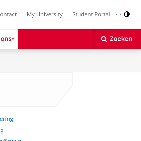
ontact
My University
Student Portal
Contr
Nederlands
English
 ons
Zoeken
ering
38