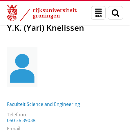
Skip
Skip
Over ons
Y.K. (Yari) Knelissen
Menu
Zoek
to
to
en
Content
Navigation
zoeken
Y.K. (Yari) Knelissen
Faculteit Science and Engineering
Telefoon:
050 36 39038
E-mail: