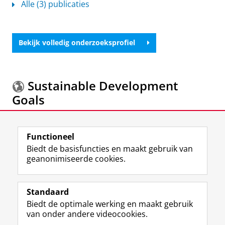
Alle (3) publicaties
Bekijk volledig onderzoeksprofiel
Sustainable Development
Goals
Meer informatie over de
Sustainable Development
Functioneel
Goals.
Biedt de basisfuncties en maakt gebruik van
geanonimiseerde cookies.
F
L
R
I
Y
Volg de RUG
a
i
S
n
o
Standaard
c
n
S
s
u
Biedt de optimale werking en maakt gebruik
e
k
-
t
T
Studiekiezers
van onder andere videocookies.
b
e
f
a
u