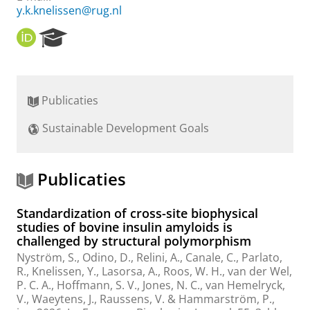
y.k.knelissen@rug.nl
O
R
R
e
C
s
I
e
D
a
Publicaties
r
c
Sustainable Development Goals
h
P
o
r
Publicaties
t
a
Standardization of cross-site biophysical
l
studies of bovine insulin amyloids is
challenged by structural polymorphism
Nyström, S., Odino, D., Relini, A., Canale, C.,
Parlato,
R.
,
Knelissen, Y.
,
Lasorsa, A.
,
Roos, W. H.
,
van der Wel,
P. C. A.
, Hoffmann, S. V., Jones, N. C., van Hemelryck,
V., Waeytens, J., Raussens, V. & Hammarström, P.,