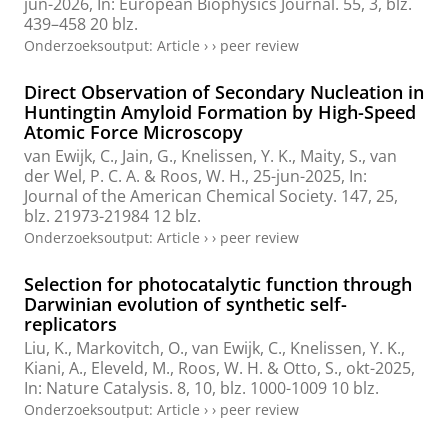
jun-2026
,
In:
European Biophysics Journal.
55
,
3
,
blz.
439–458
20 blz.
Onderzoeksoutput
:
Article
›
›
peer review
Direct Observation of Secondary Nucleation in
Huntingtin Amyloid Formation by High-Speed
Atomic Force Microscopy
van Ewijk, C.
, Jain, G.,
Knelissen, Y. K.
,
Maity, S.
,
van
der Wel, P. C. A.
&
Roos, W. H.
,
25-jun-2025
,
In:
Journal of the American Chemical Society.
147
,
25
,
blz. 21973-21984
12 blz.
Onderzoeksoutput
:
Article
›
›
peer review
Selection for photocatalytic function through
Darwinian evolution of synthetic self-
replicators
Liu, K.
,
Markovitch, O.
,
van Ewijk, C.
,
Knelissen, Y. K.
,
Kiani, A.
,
Eleveld, M.
,
Roos, W. H.
&
Otto, S.
,
okt-2025
,
In:
Nature Catalysis.
8
,
10
,
blz. 1000-1009
10 blz.
Onderzoeksoutput
:
Article
›
›
peer review