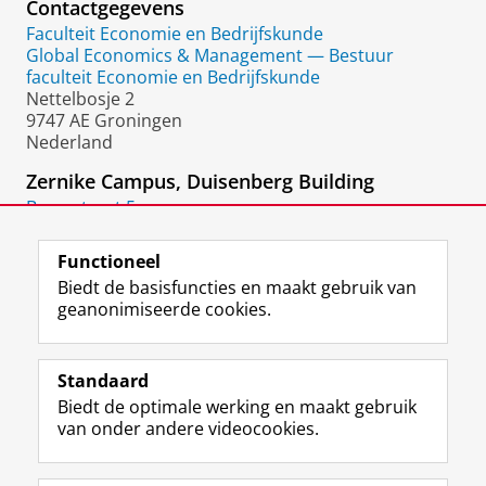
Contactgegevens
Faculteit Economie en Bedrijfskunde
Global Economics & Management — Bestuur
faculteit Economie en Bedrijfskunde
Nettelbosje 2
9747 AE Groningen
Nederland
Zernike Campus, Duisenberg Building
Broerstraat 5
9712 CP
Groningen
Functioneel
Biedt de basisfuncties en maakt gebruik van
geanonimiseerde cookies.
F
L
R
I
Y
Volg de RUG
a
i
S
n
o
Standaard
c
n
S
s
u
Biedt de optimale werking en maakt gebruik
e
k
-
t
T
Studiekiezers
van onder andere videocookies.
b
e
f
a
u
Maatschappij/bedrijven
o
d
e
g
b
o
I
e
r
e