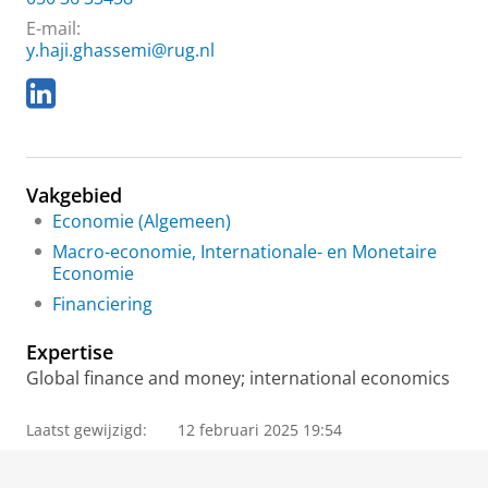
E-mail:
y.haji.ghassemi@rug.nl
L
i
n
k
e
Vakgebied
d
I
Economie (Algemeen)
n
Macro-economie, Internationale- en Monetaire
Economie
Financiering
Expertise
Global finance and money; international economics
Laatst gewijzigd:
12 februari 2025 19:54