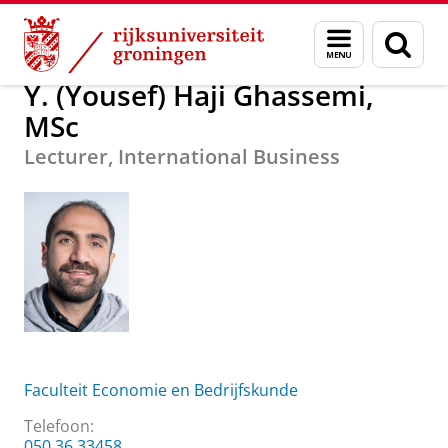
Skip
Skip
Over ons
Y. (Yousef) Haji Ghassemi, MSc
Menu
Zoek
to
to
en
Content
Navigation
zoeken
Y. (Yousef) Haji Ghassemi,
MSc
Lecturer, International Business
Faculteit Economie en Bedrijfskunde
Telefoon:
050 36 33458