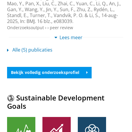
Mao, Y.,
Pan, X., Liu, C., Zhai, C., Yuan, C., Li, Q., An, J.,
Gan, Y., Wang, Y., Jin, Y., Sun, F., Zhu, Z., Rydén, L.,
Standl, E., Turner, T., Vandvik, P. O. & Li, S.
,
14-aug-
2025
,
In:
BMJ.
16 blz.
, e083039.
Onderzoeksoutput
›
›
peer review
Lees meer
Alternative measures for the global financial
cycle: Do they make a difference?
Alle (5) publicaties
Tian, X.
,
Jacobs, J. P. A. M.
&
de Haan, J.
,
okt-2024
,
In:
International Journal of Finance and Economics.
29
,
4
,
blz. 4483-4498
16 blz.
Onderzoeksoutput
›
›
peer review
Bekijk volledig onderzoeksprofiel
The Effect of the Global Financial Cycle on
National Financial Cycles: Evidence from
Sustainable Development
BRICS Countries
Goals
Tian, X.
,
jul-2024
, Groningen:
University of
Groningen, FEB Research Institute
,
53 blz.
(FEBRI
Research Reports; vol. 2024007-GEM).
Onderzoeksoutput
›