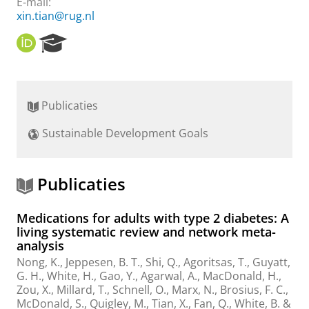
E-mail:
xin.tian@rug.nl
O
R
R
e
C
s
I
e
D
a
Publicaties
r
c
Sustainable Development Goals
h
P
o
r
Publicaties
t
a
Medications for adults with type 2 diabetes: A
l
living systematic review and network meta-
analysis
Nong, K., Jeppesen, B. T.,
Shi, Q.
, Agoritsas, T., Guyatt,
G. H., White, H., Gao, Y., Agarwal, A., MacDonald, H.,
Zou, X., Millard, T., Schnell, O., Marx, N., Brosius, F. C.,
McDonald, S., Quigley, M.,
Tian, X.
, Fan, Q., White, B. &