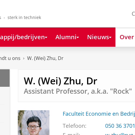
C
s - sterk in techniek
appij/bedrijven
Alumni
Nieuws
Over
ndt u ons
W. (Wei) Zhu, Dr
W. (Wei) Zhu, Dr
Assistant Professor, a.k.a. "Rock"
Faculteit Economie en Bedri
Telefoon:
050 36 370