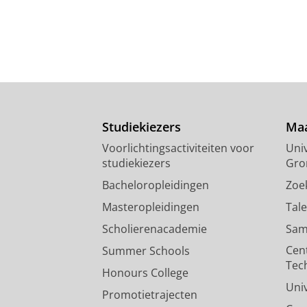
Studiekiezers
Maa
Voorlichtingsactiviteiten voor
Univ
studiekiezers
Gro
Bacheloropleidingen
Zoe
Masteropleidingen
Tal
Scholierenacademie
Sam
Cen
Summer Schools
Tec
Honours College
Uni
Promotietrajecten