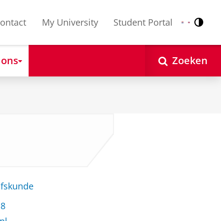
ontact
My University
Student Portal
Contr
Nederlands
English
 ons
Zoeken
jfskunde
18