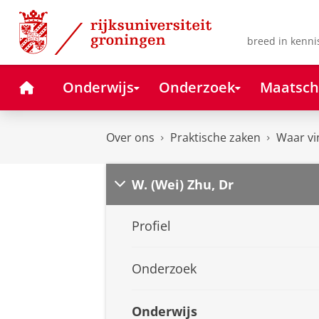
Skip
Skip
to
to
Content
Navigation
breed in kenni
Home
Onderwijs
Onderzoek
Maatsch
Over ons
Praktische zaken
Waar vi
W. (Wei) Zhu, Dr
Profiel
Onderzoek
Onderwijs