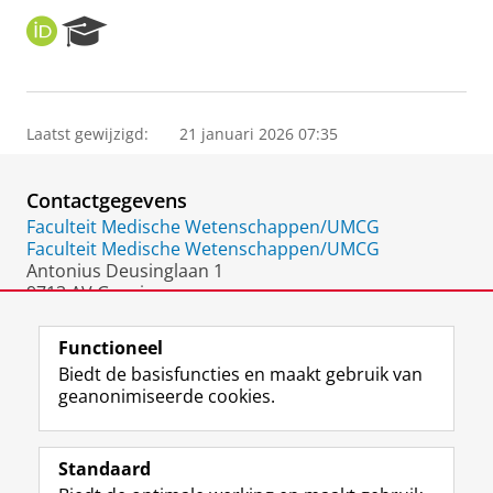
O
R
R
e
C
s
I
e
D
a
Laatst gewijzigd:
21 januari 2026 07:35
r
c
h
Contactgegevens
P
o
Faculteit Medische Wetenschappen/UMCG
r
Faculteit Medische Wetenschappen/UMCG
t
Antonius Deusinglaan 1
a
9713 AV Groningen
l
Nederland
Functioneel
Biedt de basisfuncties en maakt gebruik van
geanonimiseerde cookies.
F
L
R
I
Y
Volg de RUG
a
i
S
n
o
Standaard
c
n
S
s
u