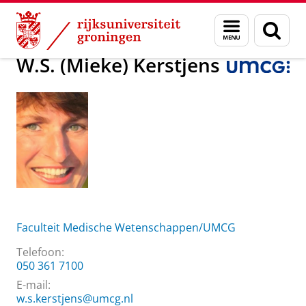
Skip
Skip
Over ons
W.S. (Mieke) Kerstjens
Menu
Zoek
to
to
en
Content
Navigation
zoeken
W.S. (Mieke) Kerstjens
Faculteit Medische Wetenschappen/UMCG
Telefoon:
050 361 7100
E-mail:
w.s.kerstjens@umcg.nl