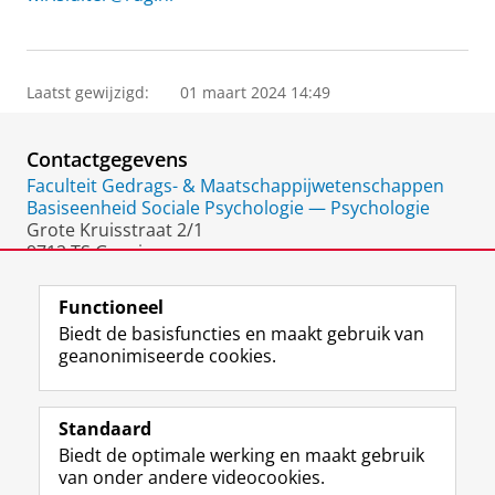
Laatst gewijzigd:
01 maart 2024 14:49
Contactgegevens
Faculteit Gedrags- & Maatschappijwetenschappen
Basiseenheid Sociale Psychologie — Psychologie
Grote Kruisstraat 2/1
9712 TS Groningen
Nederland
Functioneel
Biedt de basisfuncties en maakt gebruik van
geanonimiseerde cookies.
F
L
R
I
Y
Volg de RUG
a
i
S
n
o
Standaard
c
n
S
s
u
Biedt de optimale werking en maakt gebruik
e
k
-
t
T
Studiekiezers
van onder andere videocookies.
b
e
f
a
u