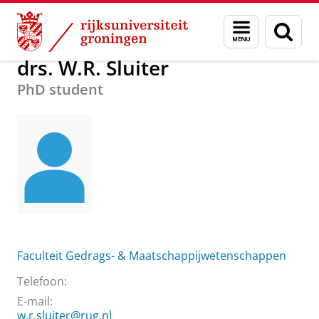
Skip
Skip
Over ons
drs. W.R. Sluiter
Menu
Zoek
to
to
en
Content
Navigation
zoeken
drs. W.R. Sluiter
PhD student
Faculteit Gedrags- & Maatschappijwetenschappen
Telefoon:
E-mail:
w.r.sluiter@rug.nl