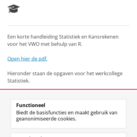
R
e
s
e
a
Een korte handleiding Statistiek en Kansrekenen
r
voor het VWO met behulp van R.
c
h
P
Open hier de pdf.
o
r
Hieronder staan de opgaven voor het werkcollege
t
Statistiek.
a
l
Open hier de pdf.
Functioneel
Laatst gewijzigd:
25 juni 2022 12:22
Biedt de basisfuncties en maakt gebruik van
geanonimiseerde cookies.
F
L
R
I
Y
Volg de RUG
a
i
S
n
o