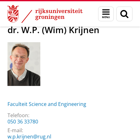
Skip
Skip
Over ons
dr. W.P. (Wim) Krijnen
Menu
Zoek
to
to
en
Content
Navigation
zoeken
dr. W.P. (Wim) Krijnen
Faculteit Science and Engineering
Telefoon:
050 36 33780
E-mail:
w.p.krijnen@rug.nl