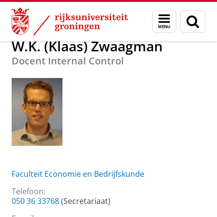
Skip
Skip
Over ons
W.K. (Klaas) Zwaagman
Menu
Zoek
to
to
en
Content
Navigation
zoeken
W.K. (Klaas) Zwaagman
Docent Internal Control
Faculteit Economie en Bedrijfskunde
Telefoon:
050 36 33768
(Secretariaat)