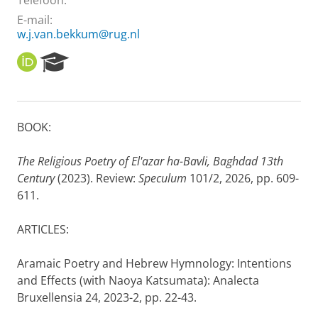
Telefoon:
E-mail:
w.j.van.bekkum@rug.nl
O
R
R
e
C
s
I
e
D
a
BOOK:
r
c
h
The Religious Poetry of El'azar ha-Bavli, Baghdad 13th
P
Century
(2023). Review:
Speculum
101/2, 2026, pp. 609-
o
611.
r
t
ARTICLES:
a
l
Aramaic Poetry and Hebrew Hymnology: Intentions
and Effects (with Naoya Katsumata): Analecta
Bruxellensia 24, 2023-2, pp. 22-43.