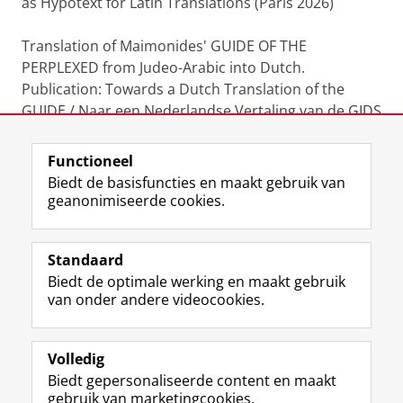
as Hypotext for Latin Translations (Paris 2026)
Translation of Maimonides' GUIDE OF THE
PERPLEXED from Judeo-Arabic into Dutch.
Publication: Towards a Dutch Translation of the
GUIDE / Naar een Nederlandse Vertaling van de GIDS
(in honour of Resianne Fontaine, 2026)
Functioneel
Laatst gewijzigd:
24 april 2026 11:52
Biedt de basisfuncties en maakt gebruik van
geanonimiseerde cookies.
F
L
R
I
Y
Volg de RUG
a
i
S
n
o
Standaard
c
n
S
s
u
Biedt de optimale werking en maakt gebruik
e
k
-
t
T
Studiekiezers
van onder andere videocookies.
b
e
f
a
u
Maatschappij/bedrijven
o
d
e
g
b
o
I
e
r
e
Alumni
k
n
d
a
-
Volledig
p
-
R
m
k
Biedt gepersonaliseerde content en maakt
Over ons
a
p
i
-
a
gebruik van marketingcookies.