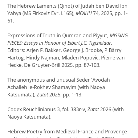
The Hebrew Laments (Qinot) of Judah ben David Ibn
Yahya (MS Firkoviz Evr. I.165),
MEAHH
74, 2025, pp. 1-
61.
Expressions of Truth in Qumran and Piyyut,
MISSING
PIECES: Essays in Honour of Eibert J.C. Tigchelaar
,
Editors: Arjen F. Bakker, George J. Brooke, P Bärry
Hartog, Hindy Najman, Mladen Popovic, Pierre van
Hecke, De Gruyter-Brill 2025, pp. 87-103.
The anonymous and unusual Seder 'Avodah
Achalleh le-Rokhev Shamayim (with Naoya
Katsumata),
Zutot
2025, pp. 1-13.
Codex Reuchlinianus 3, fol. 383r-v,
Zutot
2026 (with
Naoya Katsumata).
Hebrew Poetry from Medieval France and Provençe