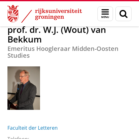
Skip
Skip
Over ons
prof. dr. W.J. (Wout) van Bekkum
Menu
Zoek
to
to
en
Content
Navigation
zoeken
prof. dr. W.J. (Wout) van
Bekkum
Emeritus Hoogleraar Midden-Oosten
Studies
Faculteit der Letteren