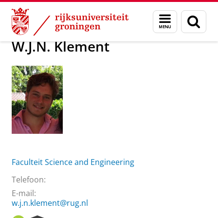
Skip
Skip
Over ons
W.J.N. Klement
Menu
Zoek
to
to
en
Content
Navigation
zoeken
W.J.N. Klement
Faculteit Science and Engineering
Telefoon:
E-mail:
w.j.n.klement@rug.nl