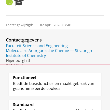
O
R
R
e
C
s
I
e
D
a
Laatst gewijzigd:
02 april 2026 07:40
r
c
h
Contactgegevens
P
o
Faculteit Science and Engineering
r
Moleculaire Anorganische Chemie — Stratingh
t
Institute of Chemistry
a
Nijenborgh 3
l
9747 AG Groningen
Nederland
Functioneel
Biedt de basisfuncties en maakt gebruik van
geanonimiseerde cookies.
F
L
R
I
Y
Volg de RUG
a
i
S
n
o
Standaard
c
n
S
s
u