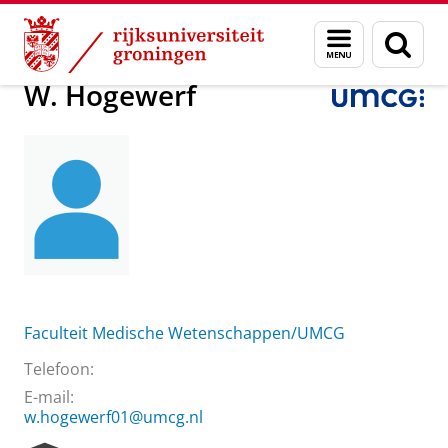
Skip
Skip
Over ons
W. Hogewerf
Menu
Zoek
to
to
en
Content
Navigation
zoeken
W. Hogewerf
Faculteit Medische Wetenschappen/UMCG
Telefoon:
E-mail:
w.hogewerf01@umcg.nl