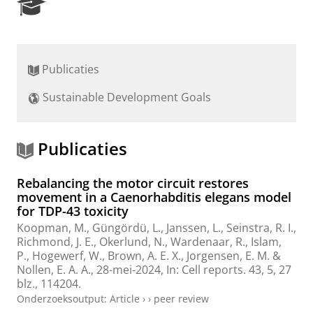
R
e
s
e
a
Publicaties
r
c
Sustainable Development Goals
h
P
o
r
Publicaties
t
a
Rebalancing the motor circuit restores
l
movement in a Caenorhabditis elegans model
for TDP-43 toxicity
Koopman, M.
,
Güngördü, L.
,
Janssen, L.
,
Seinstra, R. I.
,
Richmond, J. E., Okerlund, N.,
Wardenaar, R.
, Islam,
P.,
Hogewerf, W.
, Brown, A. E. X., Jorgensen, E. M. &
Nollen, E. A. A.
,
28-mei-2024
,
In:
Cell reports.
43
,
5
,
27
blz.
, 114204.
Onderzoeksoutput
:
Article
›
›
peer review