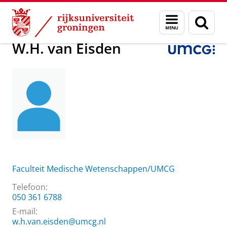
Skip
Skip
Over ons
W.H. van Eisden
Menu
Zoek
to
to
en
Content
Navigation
zoeken
W.H. van Eisden
Faculteit Medische Wetenschappen/UMCG
Telefoon:
050 361 6788
E-mail:
w.h.van.eisden@umcg.nl