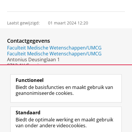
Laatst gewijzigd:
01 maart 2024 12:20
Contactgegevens
Faculteit Medische Wetenschappen/UMCG
Faculteit Medische Wetenschappen/UMCG
Antonius Deusinglaan 1
9713 AV Groningen
Nederland
Functioneel
Biedt de basisfuncties en maakt gebruik van
geanonimiseerde cookies.
F
L
R
I
Y
Volg de RUG
a
i
S
n
o
Standaard
c
n
S
s
u
Biedt de optimale werking en maakt gebruik
e
k
-
t
T
Studiekiezers
van onder andere videocookies.
b
e
f
a
u