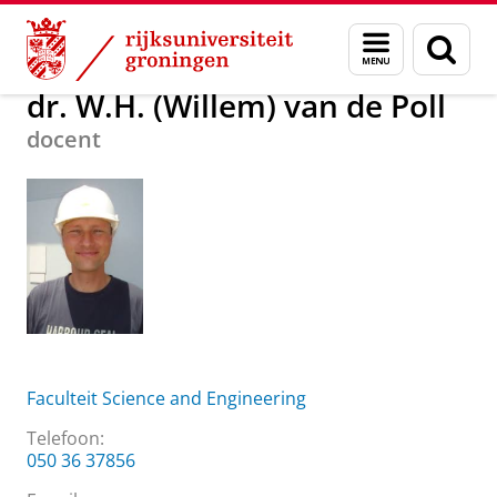
Skip
Skip
Over ons
dr. W.H. (Willem) van de Poll
Menu
Zoek
to
to
en
Content
Navigation
zoeken
dr. W.H. (Willem) van de Poll
docent
Faculteit Science and Engineering
Telefoon:
050 36 37856