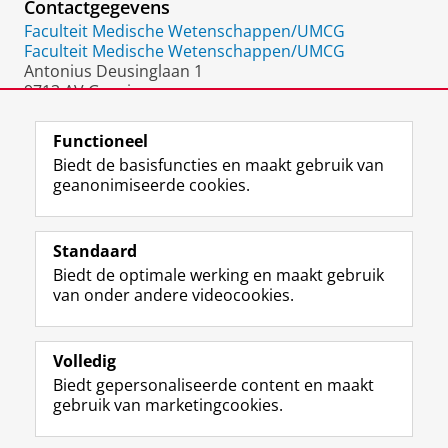
Contactgegevens
Faculteit Medische Wetenschappen/UMCG
Faculteit Medische Wetenschappen/UMCG
Antonius Deusinglaan 1
9713 AV Groningen
Nederland
Functioneel
Biedt de basisfuncties en maakt gebruik van
geanonimiseerde cookies.
F
L
R
I
Y
Volg de RUG
a
i
S
n
o
Standaard
c
n
S
s
u
Biedt de optimale werking en maakt gebruik
e
k
-
t
T
Studiekiezers
van onder andere videocookies.
b
e
f
a
u
Maatschappij/bedrijven
o
d
e
g
b
o
I
e
r
e
Alumni
k
n
d
a
-
Volledig
p
-
R
m
k
Biedt gepersonaliseerde content en maakt
Over ons
a
p
i
-
a
gebruik van marketingcookies.
g
a
j
a
n
i
g
k
c
a