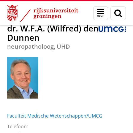
Skip
Skip
Over ons
dr. W.F.A. (Wilfred) den Dunnen
Menu
Zoek
to
to
en
Content
Navigation
zoeken
dr. W.F.A. (Wilfred) den
Dunnen
neuropatholoog, UHD
Faculteit Medische Wetenschappen/UMCG
Telefoon: