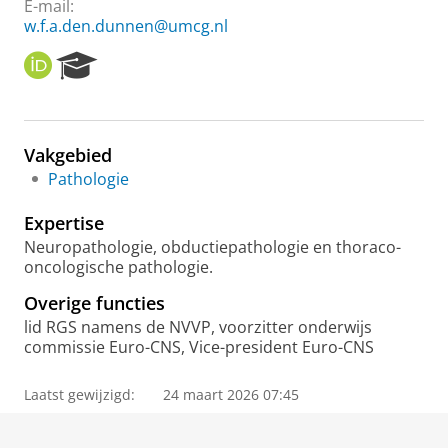
E-mail:
w.f.a.den.dunnen@umcg.nl
O
R
R
e
C
s
I
e
D
a
Vakgebied
r
Pathologie
c
h
Expertise
P
o
Neuropathologie, obductiepathologie en thoraco-
r
oncologische pathologie.
t
Overige functies
a
l
lid RGS namens de NVVP, voorzitter onderwijs
commissie Euro-CNS, Vice-president Euro-CNS
Laatst gewijzigd:
24 maart 2026 07:45