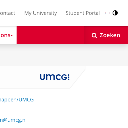
ontact
My University
Student Portal
Contr
Nederlands
English
 ons
Zoeken
schappen/UMCG
an@umcg.nl