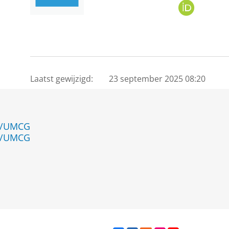
O
R
C
I
D
Laatst gewijzigd:
23 september 2025 08:20
en/UMCG
en/UMCG