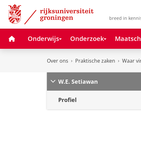
Skip
Skip
to
to
Content
Navigation
breed in kenni
Home
Onderwijs
Onderzoek
Maatsch
Over ons
Praktische zaken
Waar vi
W.E. Setiawan
Profiel