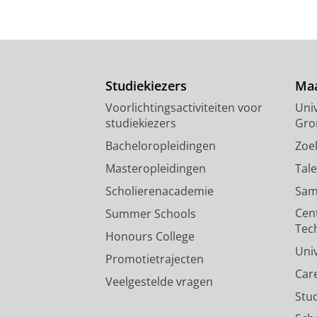
Studiekiezers
Maa
Voorlichtingsactiviteiten voor
Univ
studiekiezers
Gro
Bacheloropleidingen
Zoe
Masteropleidingen
Tal
Scholierenacademie
Sam
Cen
Summer Schools
Tec
Honours College
Uni
Promotietrajecten
Car
Veelgestelde vragen
Stu