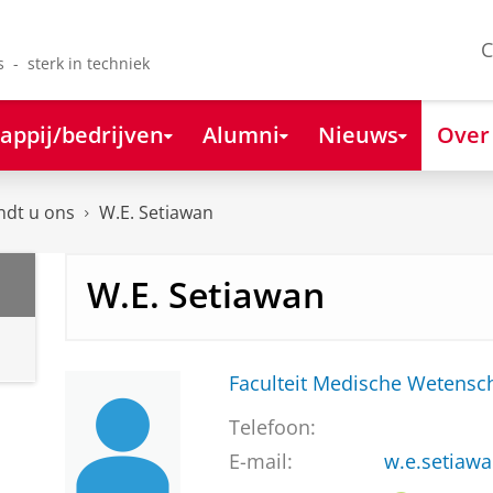
C
s - sterk in techniek
appij/bedrijven
Alumni
Nieuws
Over
ndt u ons
W.E. Setiawan
W.E. Setiawan
Faculteit Medische Weten
Telefoon:
E-mail:
w.e.setiaw