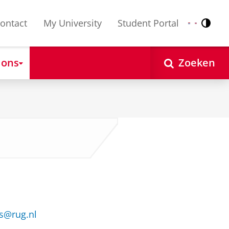
ontact
My University
Student Portal
Contr
Nederlands
English
 ons
Zoeken
ns@rug.nl