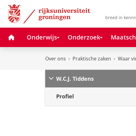
Skip
Skip
to
to
Content
Navigation
breed in kenni
Home
Onderwijs
Onderzoek
Maatsch
Over ons
Praktische zaken
Waar vi
W.C.J. Tiddens
Profiel