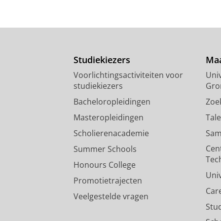
Studiekiezers
Maa
Voorlichtingsactiviteiten voor
Univ
studiekiezers
Gro
Bacheloropleidingen
Zoe
Masteropleidingen
Tal
Scholierenacademie
Sam
Cen
Summer Schools
Tec
Honours College
Uni
Promotietrajecten
Car
Veelgestelde vragen
Stu