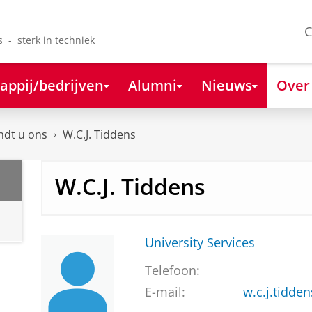
C
s - sterk in techniek
appij/bedrijven
Alumni
Nieuws
Over
ndt u ons
W.C.J. Tiddens
W.C.J. Tiddens
University Services
Telefoon:
E-mail:
w.c.j.tidde