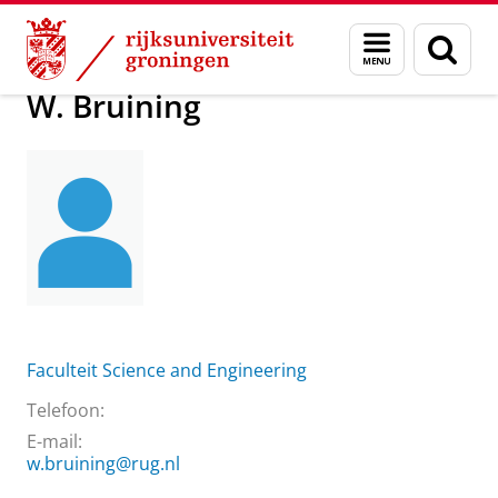
Skip
Skip
Over ons
W. Bruining
Menu
Zoek
to
to
en
Content
Navigation
zoeken
W. Bruining
Faculteit Science and Engineering
Telefoon:
E-mail:
w.bruining@rug.nl