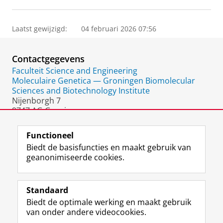
Laatst gewijzigd:
04 februari 2026 07:56
Contactgegevens
Faculteit Science and Engineering
Moleculaire Genetica — Groningen Biomolecular
Sciences and Biotechnology Institute
Nijenborgh 7
9747 AG Groningen
Nederland
Functioneel
Biedt de basisfuncties en maakt gebruik van
geanonimiseerde cookies.
F
L
R
I
Y
Volg de RUG
a
i
S
n
o
Standaard
c
n
S
s
u
Biedt de optimale werking en maakt gebruik
e
k
-
t
T
Studiekiezers
van onder andere videocookies.
b
e
f
a
u