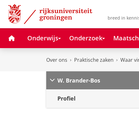
Skip
Skip
to
to
Content
Navigation
breed in kenni
Home
Onderwijs
Onderzoek
Maatsch
Over ons
Praktische zaken
Waar vi
W. Brander-Bos
Profiel