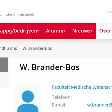
C
s - sterk in techniek
appij/bedrijven
Alumni
Nieuws
Over
ndt u ons
W. Brander-Bos
W. Brander-Bos
Faculteit Medische Weten
Telefoon:
E-mail:
w.brander