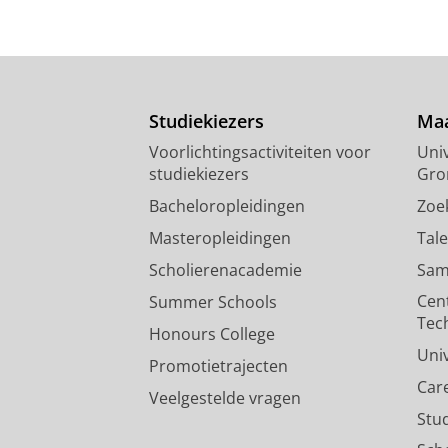
Studiekiezers
Maa
Voorlichtingsactiviteiten voor
Univ
studiekiezers
Gro
Bacheloropleidingen
Zoe
Masteropleidingen
Tal
Scholierenacademie
Sam
Cen
Summer Schools
Tec
Honours College
Uni
Promotietrajecten
Car
Veelgestelde vragen
Stu