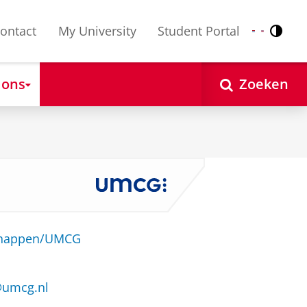
ontact
My University
Student Portal
Contr
Nederlands
English
 ons
Zoeken
schappen/UMCG
@umcg.nl