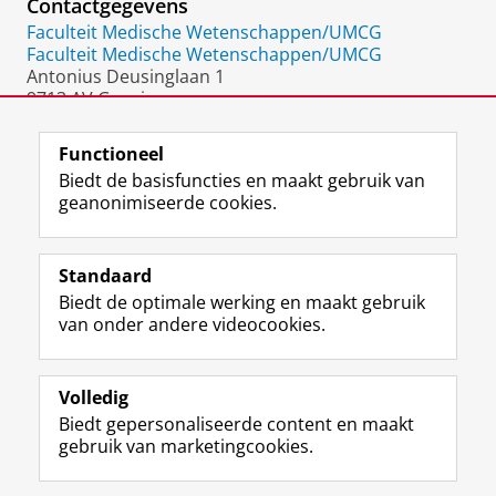
Contactgegevens
Faculteit Medische Wetenschappen/UMCG
Faculteit Medische Wetenschappen/UMCG
Antonius Deusinglaan 1
9713 AV Groningen
Nederland
Functioneel
Biedt de basisfuncties en maakt gebruik van
geanonimiseerde cookies.
F
L
R
I
Y
Volg de RUG
a
i
S
n
o
Standaard
c
n
S
s
u
Biedt de optimale werking en maakt gebruik
e
k
-
t
T
Studiekiezers
van onder andere videocookies.
b
e
f
a
u
Maatschappij/bedrijven
o
d
e
g
b
o
I
e
r
e
Alumni
k
n
d
a
-
Volledig
p
-
R
m
k
Biedt gepersonaliseerde content en maakt
Over ons
a
p
i
-
a
gebruik van marketingcookies.
g
a
j
a
n
i
g
k
c
a