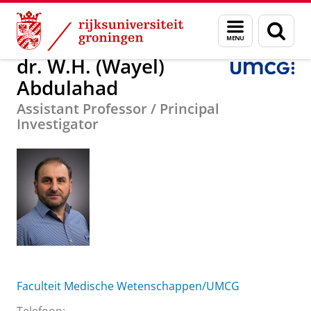
Skip
Skip
Over ons
dr. W.H. (Wayel) Abdulahad
Menu
Zoek
to
to
en
Content
Navigation
zoeken
dr. W.H. (Wayel)
Abdulahad
Assistant Professor / Principal
Investigator
Faculteit Medische Wetenschappen/UMCG