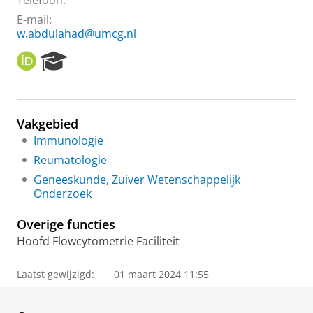
Telefoon:
E-mail:
w.abdulahad@umcg.nl
O
R
R
e
C
s
I
e
D
a
Vakgebied
r
Immunologie
c
h
Reumatologie
P
Geneeskunde, Zuiver Wetenschappelijk
o
Onderzoek
r
t
Overige functies
a
l
Hoofd Flowcytometrie Faciliteit
Laatst gewijzigd:
01 maart 2024 11:55