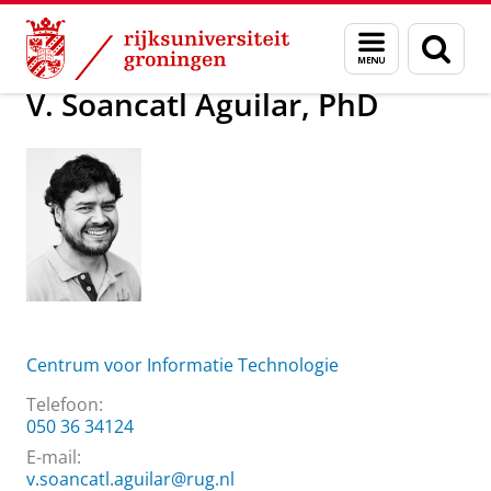
Skip
Skip
Over ons
V. Soancatl Aguilar, PhD
Menu
Zoek
to
to
en
Content
Navigation
zoeken
V. Soancatl Aguilar, PhD
Centrum voor Informatie Technologie
Telefoon:
050 36 34124
E-mail:
v.soancatl.aguilar@rug.nl