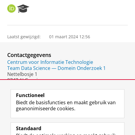
O
R
R
e
C
s
I
e
D
a
Laatst gewijzigd:
01 maart 2024 12:56
r
c
h
Contactgegevens
P
o
Centrum voor Informatie Technologie
r
Team Data Science — Domein Onderzoek 1
t
Nettelbosje 1
a
9747 AJ Groningen
l
Nederland
Functioneel
Biedt de basisfuncties en maakt gebruik van
geanonimiseerde cookies.
F
L
R
I
Y
Volg de RUG
a
i
S
n
o
Standaard
c
n
S
s
u