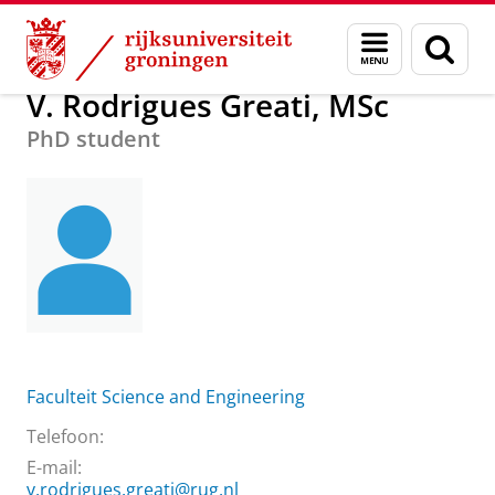
Skip
Skip
Over ons
V. Rodrigues Greati, MSc
Menu
Zoek
to
to
en
Content
Navigation
zoeken
V. Rodrigues Greati, MSc
PhD student
Faculteit Science and Engineering
Telefoon:
E-mail:
v.rodrigues.greati@rug.nl