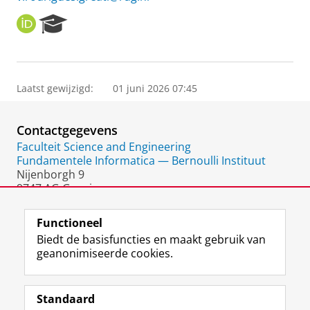
O
R
R
e
C
s
I
e
D
a
Laatst gewijzigd:
01 juni 2026 07:45
r
c
h
Contactgegevens
P
o
Faculteit Science and Engineering
r
Fundamentele Informatica — Bernoulli Instituut
t
Nijenborgh 9
a
9747 AG Groningen
l
Nederland
Functioneel
Biedt de basisfuncties en maakt gebruik van
geanonimiseerde cookies.
F
L
R
I
Y
Volg de RUG
a
i
S
n
o
Standaard
c
n
S
s
u