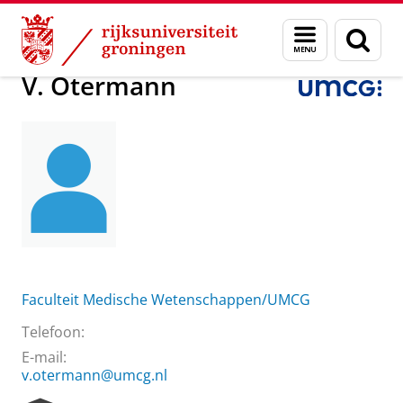
Skip
Skip
Over ons
V. Otermann
Menu
Zoek
to
to
en
Content
Navigation
zoeken
V. Otermann
Faculteit Medische Wetenschappen/UMCG
Telefoon:
E-mail:
v.otermann@umcg.nl