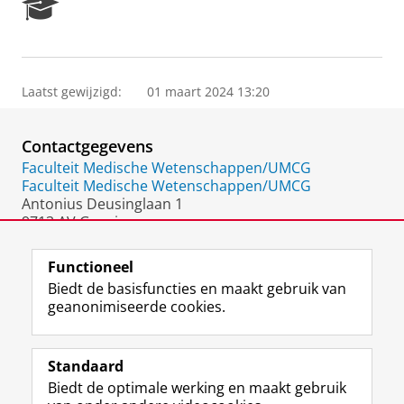
R
e
s
e
a
Laatst gewijzigd:
01 maart 2024 13:20
r
c
h
Contactgegevens
P
o
Faculteit Medische Wetenschappen/UMCG
r
Faculteit Medische Wetenschappen/UMCG
t
Antonius Deusinglaan 1
a
9713 AV Groningen
l
Nederland
Functioneel
Biedt de basisfuncties en maakt gebruik van
geanonimiseerde cookies.
F
L
R
I
Y
Volg de RUG
a
i
S
n
o
Standaard
c
n
S
s
u
Biedt de optimale werking en maakt gebruik
e
k
-
t
T
Studiekiezers