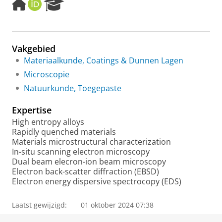
H
O
R
o
R
e
m
C
s
e
I
e
p
D
a
Vakgebied
a
r
Materiaalkunde, Coatings & Dunnen Lagen
g
c
e
h
Microscopie
P
Natuurkunde, Toegepaste
o
r
Expertise
t
a
High entropy alloys
l
Rapidly quenched materials
Materials microstructural characterization
In-situ scanning electron microscopy
Dual beam elecron-ion beam microscopy
Electron back-scatter diffraction (EBSD)
Electron energy dispersive spectrocopy (EDS)
Laatst gewijzigd:
01 oktober 2024 07:38