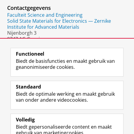
Contactgegevens
Faculteit Science and Engineering
Solid State Materials for Electronics — Zernike
Institute for Advanced Materials
Nijenborgh 3
9747 AG Groningen
Nederland
Functioneel
Biedt de basisfuncties en maakt gebruik van
geanonimiseerde cookies.
F
L
R
I
Y
Volg de RUG
a
i
S
n
o
Standaard
c
n
S
s
u
Biedt de optimale werking en maakt gebruik
e
k
-
t
T
Studiekiezers
van onder andere videocookies.
b
e
f
a
u
Maatschappij/bedrijven
o
d
e
g
b
o
I
e
r
e
Alumni
k
n
d
a
-
Volledig
p
-
R
m
k
Biedt gepersonaliseerde content en maakt
Over ons
a
p
i
-
a
gebruik van marketingcookies.