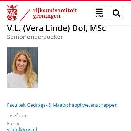
Skip
Skip
Over ons
V.L. (Vera Linde) Dol, MSc
Menu
Zoek
to
to
en
Content
Navigation
zoeken
V.L. (Vera Linde) Dol, MSc
Senior onderzoeker
Faculteit Gedrags- & Maatschappijwetenschappen
Telefoon:
E-mail:
v.l.dol@rug.nl