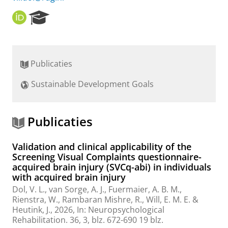
O
R
R
e
C
s
I
e
D
a
Publicaties
r
c
Sustainable Development Goals
h
P
o
r
Publicaties
t
a
Validation and clinical applicability of the
l
Screening Visual Complaints questionnaire-
acquired brain injury (SVCq-abi) in individuals
with acquired brain injury
Dol, V. L.
, van Sorge, A. J.,
Fuermaier, A. B. M.
,
Rienstra, W., Rambaran Mishre, R., Will, E. M. E. &
Heutink, J.
,
2026
,
In:
Neuropsychological
Rehabilitation.
36
,
3
,
blz. 672-690
19 blz.