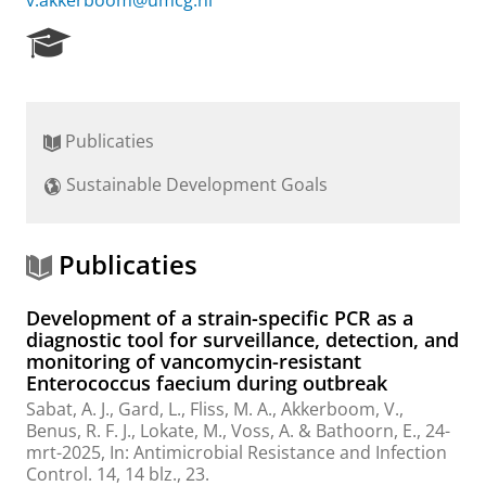
v.akkerboom@umcg.nl
R
e
s
e
a
Publicaties
r
c
Sustainable Development Goals
h
P
o
r
Publicaties
t
a
Development of a strain-specific PCR as a
l
diagnostic tool for surveillance, detection, and
monitoring of vancomycin-resistant
Enterococcus faecium during outbreak
Sabat, A. J.
,
Gard, L.
,
Fliss, M. A.
,
Akkerboom, V.
,
Benus, R. F. J.,
Lokate, M.
,
Voss, A.
&
Bathoorn, E.
,
24-
mrt-2025
,
In:
Antimicrobial Resistance and Infection
Control.
14
,
14 blz.
, 23.