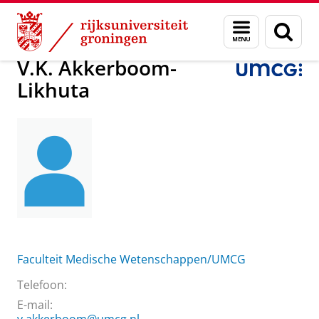
Skip
Skip
Over ons
V.K. Akkerboom-Likhuta
Menu
Zoek
to
to
en
Content
Navigation
zoeken
V.K. Akkerboom-
Likhuta
Faculteit Medische Wetenschappen/UMCG
Telefoon:
E-mail: