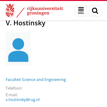
Skip
Skip
Over ons
V. Hostinsky
Menu
Zoek
to
to
en
Content
Navigation
zoeken
V. Hostinsky
Faculteit Science and Engineering
Telefoon:
E-mail:
v.hostinsky@rug.nl