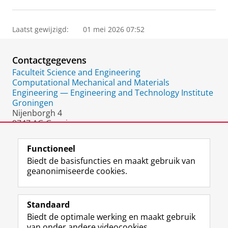
Laatst gewijzigd:
01 mei 2026 07:52
Contactgegevens
Faculteit Science and Engineering
Computational Mechanical and Materials
Engineering — Engineering and Technology Institute
Groningen
Nijenborgh 4
9747 AG Groningen
Nederland
Functioneel
Biedt de basisfuncties en maakt gebruik van
geanonimiseerde cookies.
F
L
R
I
Y
Volg de RUG
a
i
S
n
o
Standaard
c
n
S
s
u
Biedt de optimale werking en maakt gebruik
e
k
-
t
T
Studiekiezers
van onder andere videocookies.