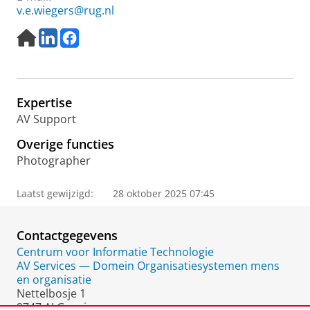
v.e.wiegers@rug.nl
H
L
F
o
i
a
m
n
c
e
k
e
p
e
b
Expertise
a
d
o
g
I
o
AV Support
e
n
k
Overige functies
Photographer
Laatst gewijzigd:
28 oktober 2025 07:45
Contactgegevens
Centrum voor Informatie Technologie
AV Services — Domein Organisatiesystemen mens
en organisatie
Nettelbosje 1
9747 AJ Groningen