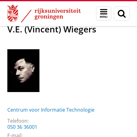
Skip
Skip
Over ons
V.E. (Vincent) Wiegers
Menu
Zoek
to
to
en
Content
Navigation
zoeken
V.E. (Vincent) Wiegers
Centrum voor Informatie Technologie
Telefoon:
050 36 36001
E-mail: